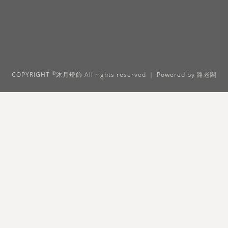
©
COPYRIGHT
沐月燈飾 All rights reserved ｜ Powered by
路老闆