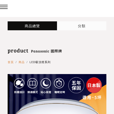
回主選單
回主選單
回主選單
商品總覽
分類
LED吸頂燈
造型燈
壁燈/吊燈
product
台灣製造✨熱銷款✨
造型吸頂燈
壁燈
Panasonic 國際牌
首頁
商品
LED吸頂燈系列
eCrown 首創背光夜燈
造型單吸頂燈
吊燈
Panasonic 國際牌燈具
72w / 96w 系列