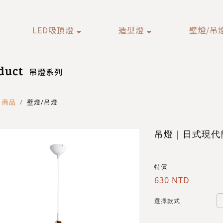
LED吸頂燈
造型燈
壁燈/吊
duct
吊燈系列
商品
壁燈/吊燈
吊燈｜日式現代
特價
630 NTD
選擇款式