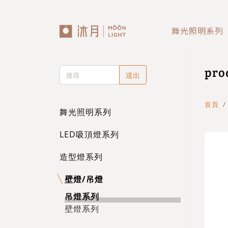
舞光照明系列
回主選單
回主選單
回主選單
pro
送出
LED吸頂燈
造型燈
壁燈/吊燈
台灣製造✨熱銷款✨
造型吸頂燈
壁燈
首頁
舞光照明系列
eCrown 首創背光夜燈
造型單吸頂燈
吊燈
LED吸頂燈系列
造型燈系列
Panasonic 國際牌燈具
壁燈/吊燈
72w / 96w 系列
吊燈系列
壁燈系列