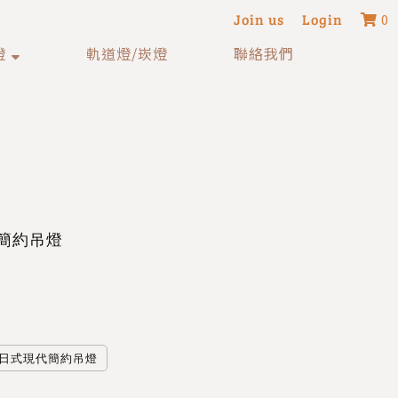
Join us
Login
0
燈
軌道燈/崁燈
聯絡我們
簡約吊燈
日式現代簡約吊燈