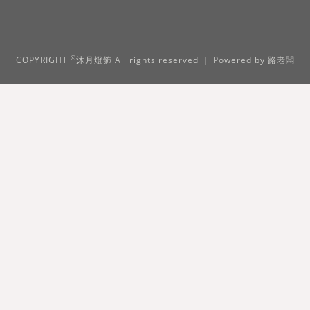
©
COPYRIGHT
沐月燈飾 All rights reserved ｜ Powered by
路老闆