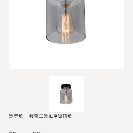
造型燈 ｜輕奢工業風單吸頂燈