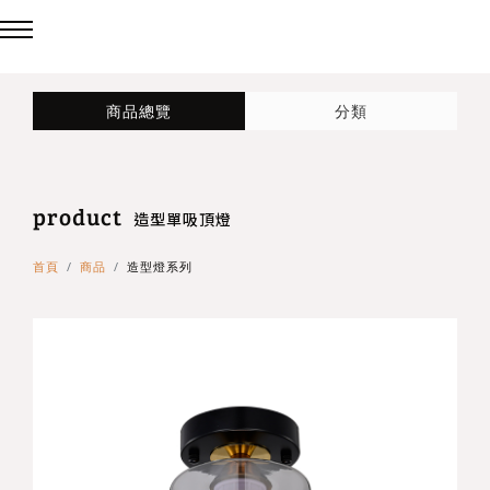
回主選單
回主選單
回主選單
商品總覽
分類
LED吸頂燈
造型燈
壁燈/吊燈
product
台灣製造✨熱銷款✨
造型吸頂燈
壁燈
造型單吸頂燈
首頁
商品
造型燈系列
eCrown 首創背光夜燈
造型單吸頂燈
吊燈
Panasonic 國際牌燈具
72w / 96w 系列