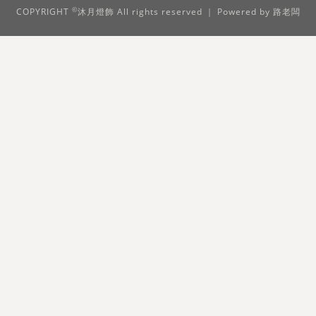
©
COPYRIGHT
沐月燈飾 All rights reserved ｜ Powered by
路老闆