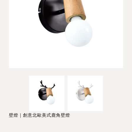
壁燈｜創意北歐美式鹿角壁燈