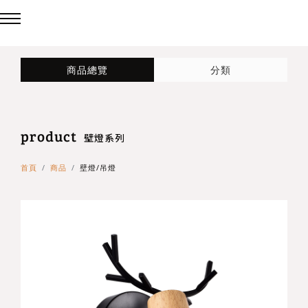
回主選單
回主選單
回主選單
商品總覽
分類
LED吸頂燈
造型燈
壁燈/吊燈
product
台灣製造✨熱銷款✨
造型吸頂燈
壁燈
壁燈系列
首頁
商品
壁燈/吊燈
eCrown 首創背光夜燈
造型單吸頂燈
吊燈
Panasonic 國際牌燈具
72w / 96w 系列