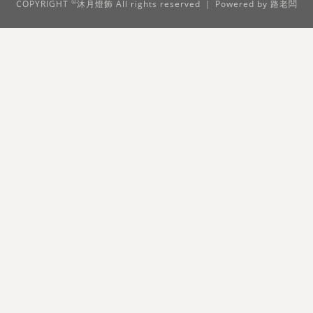
©
COPYRIGHT
沐月燈飾 All rights reserved ｜ Powered by
路老闆