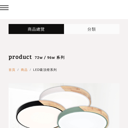
回主選單
回主選單
回主選單
商品總覽
分類
LED吸頂燈
造型燈
壁燈/吊燈
product
台灣製造✨熱銷款✨
造型吸頂燈
壁燈
72w / 96w 系列
首頁
商品
LED吸頂燈系列
eCrown 首創背光夜燈
造型單吸頂燈
吊燈
Panasonic 國際牌燈具
72w / 96w 系列