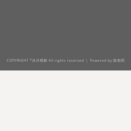
©
COPYRIGHT
沐月燈飾 All rights reserved ｜ Powered by
路老闆