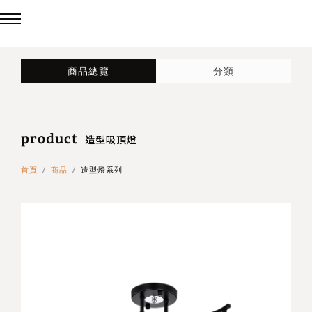
回主選單
回主選單
回主選單
商品總覽
分類
LED吸頂燈
造型燈
壁燈/吊燈
product
台灣製造✨熱銷款✨
造型吸頂燈
壁燈
造型吸頂燈
首頁
商品
造型燈系列
eCrown 首創背光夜燈
造型單吸頂燈
吊燈
Panasonic 國際牌燈具
72w / 96w 系列