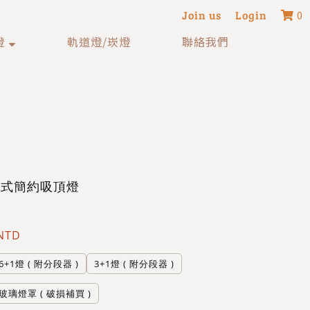
Join us
Login
0
燈
軌道燈/崁燈
聯絡我們
美式簡約吸頂燈
 NTD
6+1燈 ( 附分段器 )
3+1燈 ( 附分段器 )
玻璃燈罩 ( 破損補買 )