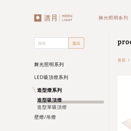
舞光照明系列
回主選單
回主選單
回主選單
pro
送出
LED吸頂燈
造型燈
壁燈/吊燈
台灣製造✨熱銷款✨
造型吸頂燈
壁燈
首頁
舞光照明系列
eCrown 首創背光夜燈
造型單吸頂燈
吊燈
LED吸頂燈系列
造型燈系列
Panasonic 國際牌燈具
造型吸頂燈
造型單吸頂燈
72w / 96w 系列
壁燈/吊燈