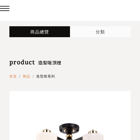
回主選單
回主選單
回主選單
商品總覽
分類
LED吸頂燈
造型燈
壁燈/吊燈
product
台灣製造✨熱銷款✨
造型吸頂燈
壁燈
造型吸頂燈
首頁
商品
造型燈系列
eCrown 首創背光夜燈
造型單吸頂燈
吊燈
Panasonic 國際牌燈具
72w / 96w 系列