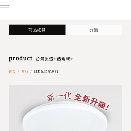
回主選單
回主選單
回主選單
商品總覽
分類
LED吸頂燈
造型燈
壁燈/吊燈
product
台灣製造✨熱銷款✨
造型吸頂燈
壁燈
台灣製造✨熱銷款✨
首頁
商品
LED吸頂燈系列
eCrown 首創背光夜燈
造型單吸頂燈
吊燈
Panasonic 國際牌燈具
72w / 96w 系列