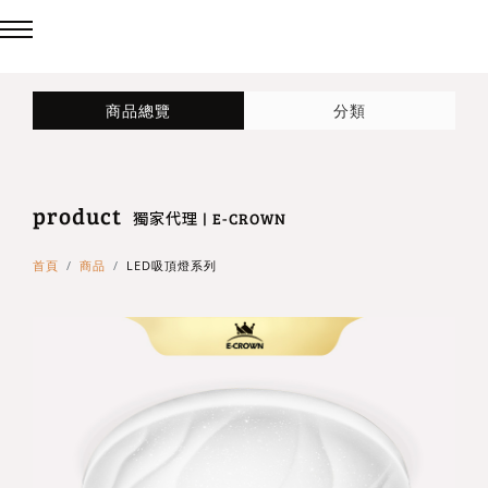
回主選單
回主選單
回主選單
商品總覽
分類
LED吸頂燈
造型燈
壁燈/吊燈
product
台灣製造✨熱銷款✨
造型吸頂燈
壁燈
獨家代理 | E-CROWN
首頁
商品
LED吸頂燈系列
eCrown 首創背光夜燈
造型單吸頂燈
吊燈
Panasonic 國際牌燈具
72w / 96w 系列