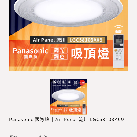
Panasonic 國際牌 | Air Penal 流川 LGC58103A09