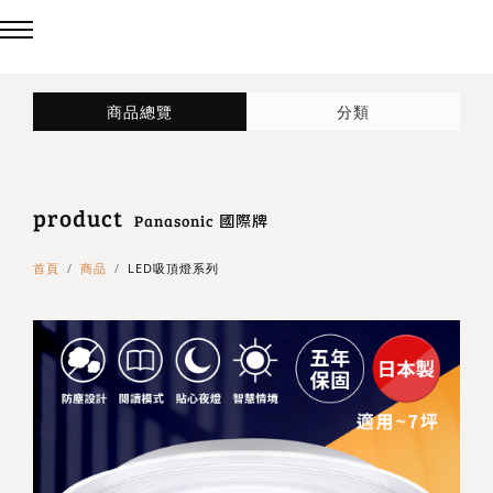
回主選單
回主選單
回主選單
商品總覽
分類
LED吸頂燈
造型燈
壁燈/吊燈
product
台灣製造✨熱銷款✨
造型吸頂燈
壁燈
Panasonic 國際牌
首頁
商品
LED吸頂燈系列
eCrown 首創背光夜燈
造型單吸頂燈
吊燈
Panasonic 國際牌燈具
72w / 96w 系列