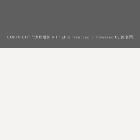
©
COPYRIGHT
沐月燈飾 All rights reserved ｜ Powered by
路老闆