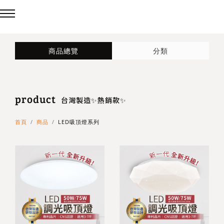
回主選單
回主選單
回主選單
商品總覽
分類
LED吸頂燈
造型燈
壁燈/吊燈
product
台灣製造✨熱銷款✨
造型吸頂燈
壁燈
台灣製造✨熱銷款✨
首頁
商品
LED吸頂燈系列
eCrown 首創背光夜燈
造型單吸頂燈
吊燈
Panasonic 國際牌燈具
72w / 96w 系列