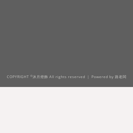
©
COPYRIGHT
沐月燈飾 All rights reserved ｜ Powered by
路老闆