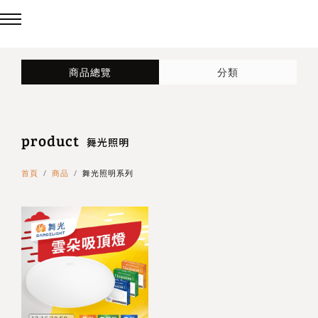
回主選單
回主選單
回主選單
商品總覽
分類
LED吸頂燈
造型燈
壁燈/吊燈
product
台灣製造✨熱銷款✨
造型吸頂燈
壁燈
舞光照明
首頁
商品
舞光照明系列
eCrown 首創背光夜燈
造型單吸頂燈
吊燈
Panasonic 國際牌燈具
72w / 96w 系列