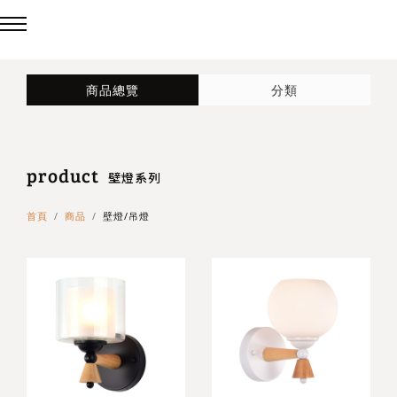
回主選單
回主選單
回主選單
商品總覽
分類
LED吸頂燈
造型燈
壁燈/吊燈
product
台灣製造✨熱銷款✨
造型吸頂燈
壁燈
壁燈系列
首頁
商品
壁燈/吊燈
eCrown 首創背光夜燈
造型單吸頂燈
吊燈
Panasonic 國際牌燈具
72w / 96w 系列