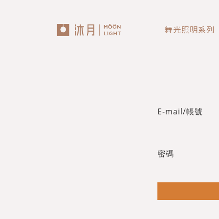
舞光照明系列
回主選單
回主選單
回主選單
LED吸頂燈
造型燈
壁燈/吊燈
台灣製造✨熱銷款✨
造型吸頂燈
壁燈
E-mail/帳號
eCrown 首創背光夜燈
造型單吸頂燈
吊燈
密碼
Panasonic 國際牌燈具
72w / 96w 系列