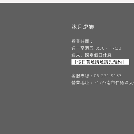
沐月燈飾
營業時間：
週一至週五 8:30 - 17:30
週末、國定假日休息
|假日賞燈購燈請先預約|
客服專線：06-271-9133
營業地址：717台南市仁德區太子