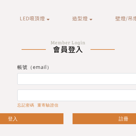
LED吸頂燈
造型燈
壁燈/吊
Member Login
會員登入
帳號（email）
忘記密碼
重寄驗證信
登入
註冊