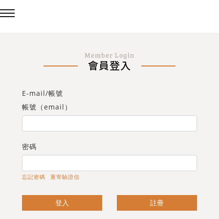
回主選單
回主選單
回主選單
Member Login
會員登入
LED吸頂燈
造型燈
壁燈/吊燈
E-mail/帳號
台灣製造✨熱銷款✨
造型吸頂燈
壁燈
帳號（email）
eCrown 首創背光夜燈
造型單吸頂燈
吊燈
密碼
Panasonic 國際牌燈具
忘記密碼
重寄驗證信
72w / 96w 系列
登入
註冊