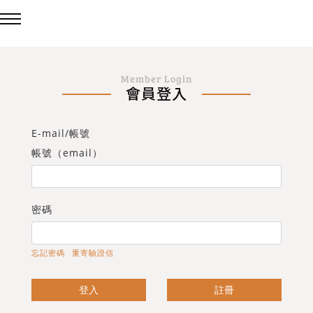
回主選單
回主選單
回主選單
Member Login
會員登入
LED吸頂燈
造型燈
壁燈/吊燈
E-mail/帳號
台灣製造✨熱銷款✨
造型吸頂燈
壁燈
帳號（email）
eCrown 首創背光夜燈
造型單吸頂燈
吊燈
密碼
Panasonic 國際牌燈具
忘記密碼
重寄驗證信
72w / 96w 系列
登入
註冊