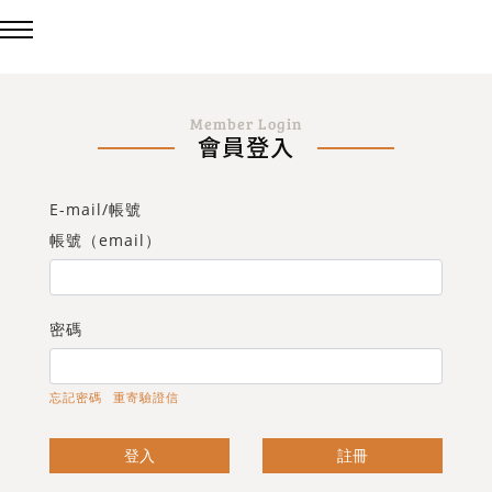
回主選單
回主選單
回主選單
Member Login
會員登入
LED吸頂燈
造型燈
壁燈/吊燈
E-mail/帳號
台灣製造✨熱銷款✨
造型吸頂燈
壁燈
帳號（email）
eCrown 首創背光夜燈
造型單吸頂燈
吊燈
密碼
Panasonic 國際牌燈具
忘記密碼
重寄驗證信
72w / 96w 系列
登入
註冊