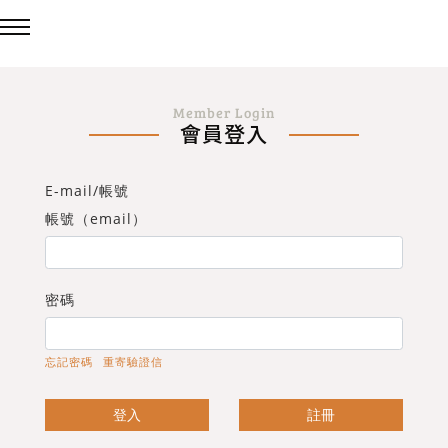
回主選單
回主選單
回主選單
Member Login
會員登入
LED吸頂燈
造型燈
壁燈/吊燈
E-mail/帳號
台灣製造✨熱銷款✨
造型吸頂燈
壁燈
帳號（email）
eCrown 首創背光夜燈
造型單吸頂燈
吊燈
密碼
Panasonic 國際牌燈具
忘記密碼
重寄驗證信
72w / 96w 系列
登入
註冊