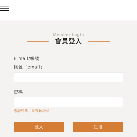
回主選單
回主選單
回主選單
Member Login
會員登入
LED吸頂燈
造型燈
壁燈/吊燈
E-mail/帳號
台灣製造✨熱銷款✨
造型吸頂燈
壁燈
帳號（email）
eCrown 首創背光夜燈
造型單吸頂燈
吊燈
密碼
Panasonic 國際牌燈具
忘記密碼
重寄驗證信
72w / 96w 系列
登入
註冊